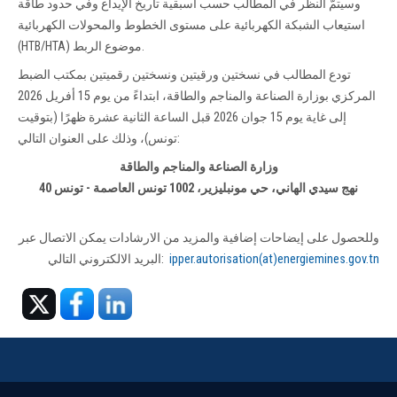
وسيتمّ النظر في المطالب حسب أسبقية تاريخ الإيداع وفي حدود طاقة
استيعاب الشبكة الكهربائية على مستوى الخطوط والمحولات الكهربائية
(HTB/HTA) موضوع الربط.
تودع المطالب في نسختين ورقيتين ونسختين رقميتين بمكتب الضبط
المركزي بوزارة الصناعة والمناجم والطاقة، ابتداءً من يوم 15 أفريل 2026
إلى غاية يوم 15 جوان 2026 قبل الساعة الثانية عشرة ظهرًا (بتوقيت
تونس)، وذلك على العنوان التالي:
وزارة الصناعة والمناجم والطاقة
40 نهج سيدي الهاني، حي مونبليزير، 1002 تونس العاصمة - تونس
وللحصول على إيضاحات إضافية والمزيد من الارشادات يمكن الاتصال عبر
ipper.autorisation(at)energiemines.gov.tn
البريد الالكتروني التالي: