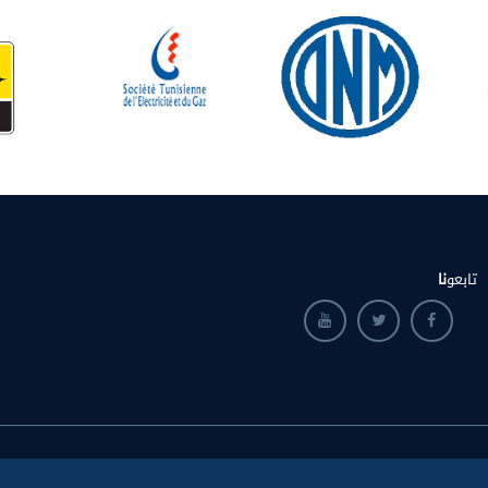
تابعو
نا