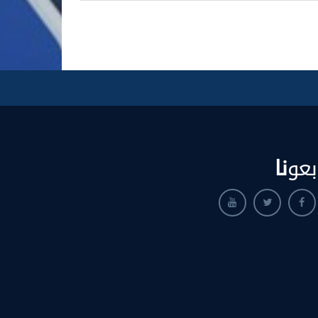
بعو
نا