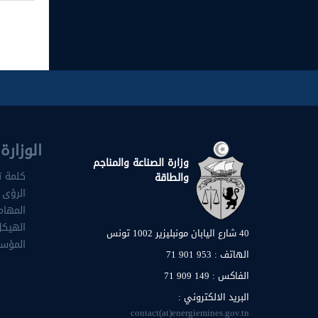
الوزارة
وزارة الصناعة والمناجم
كلمة ت
والطاقة
الرؤى 
المهام
الهيكل
40 شارع اليابان مونبليزير 1002 تونس
المؤس
الهاتف : 953 901 71
اﻟﻔﺎﻛﺲ : 149 909 71
البريد الالكتروني :
contact(at)energiemines.gov.tn