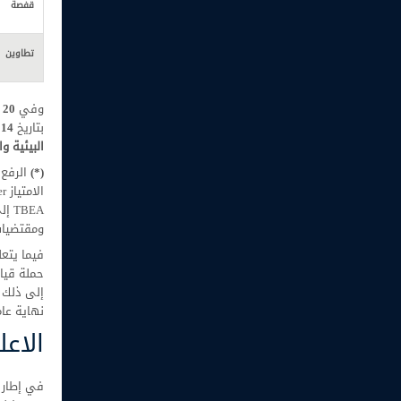
قفصة
تطاوين
وفي
20
ديسمبر
بتاريخ
14
د
البيئية و
(*)
ومقتضيات القانون عدد 12 لسنة المتعلق بإنت
نهاية عام 023
الاعلان
في إطار ا