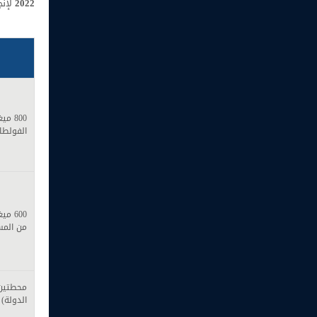
2022
لإنج
800 
الفولطا
600 
من المس
محطتين
الدولة)