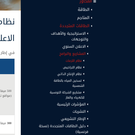
المحاور
الطاقة
المناجم
نظام
الطاقات المتجددة
الاستراتيجية والأهداف
الاعلان
والتوجهات
الاعلان السنوي
في إطار نظا
المشاريع والبرامج
نظام اللزمات
نظام التراخيص
نظام الإنتاج الذاتي
تسخين المياه بالطاقة
الشمسية
500 م
مشاريع الشركة التونسية
(مواقع تح
للكهرباء والغاز
المؤشرات الرئيسية
النشريات
الإطار التشريعي
300
ميغاو
دليل الطاقات المتجددة (نسخة
فرنسية)