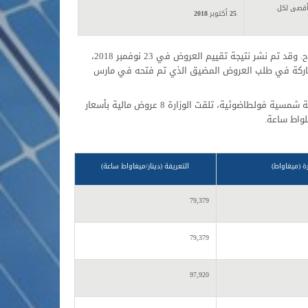
أقصى لكل
25
أكتوبر
2018
في 19 جويلية 2019، تلقت الوزارة 58 عرضًا منها 38 للطاقة الفولطاضوئية و20 لطاقة الرياح. وقد تم نشر نتيجة تقييم العروض في 23 نوفمبر 2018،
 الفولطاضوئية و12 مرشحًا لطاقة الرياح للمشاركة في طلب العروض المضيق الذي تم فتحه في مارس
إثر انقضاء الأجل النهائي لتقديم العروض في 19 جويلية 2019 بالنسبة لـ 500 ميغاواط طاقة شمسية فولطاضوئية، تلقت الوزارة 8 عروض مالية بأسعار
ة (ميغاواط)
التعريفة (دينار/ميغاواط ساعة)
79,379
79,379
97,920