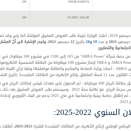
100
ENGIE/NAREVA
200
SCATEC SOLAR
 2019، أعلنت الوزارة نتيجة طلب العروض المضيق المؤقتة كما يلي وقد تمت المصادقة على المشاريع بمراسيم رئاسية عدد
يسمبر
2021
و عدد
19
و
20
بتاريخ
22
ديسمبر
2021. وتجدر الإشارة الى أنّ المشاريع حاليا في مرحلة متقدمة من الإغلاق المالي والدراسات
الاجتماعية والتصاريح.
الرفع من حصة شركة " Power
الامتياز AMEA Power و TBEA لإنجاز مشروع 100 ميغاواط من
TBEA إلى AMEA ، أعطت وزارة الصناعة والمناجم والطاقة موافقتها وفقا لرأي الل
اج الكهرباء من الطاقات المتجددة. (تاريخ النشر بالموقع: 14 أوت 2023)
إلى ذلك ، تم إطلاق دراسة بيئية واجتماعية في ماي 
2.
 السنوي 2022-2025:
لبرنامج الوطني لإنتاج الكهرباء من الطاقات المتجددة للفترة
2023-2025،
أطلقت وز