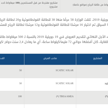
مشاريع مقترحة من قبل المستثمرين
(100
ميغاواط كحد 
اط من طاقة الرياح (مواقع خاصة)
مشروع).
وفي هذا السياق تم اختيار 16 مرشحًا للطاقة
ها حوالي 72 مليما/كيلواط ساعة، أي ما يعادل 2,4 سنت-دولار /كيلواط ساعة.
المشاريع
صاحب العرض
القدر
50
SCATEC SOLAR
يد
SCATEC SOLAR
50
(*)
TBEA/AMEA (*)
100