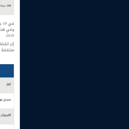
200
ميغاو
2019.
منخفضة للغاية، كان أفضل
توزر
سيدي بوز
القيروان 