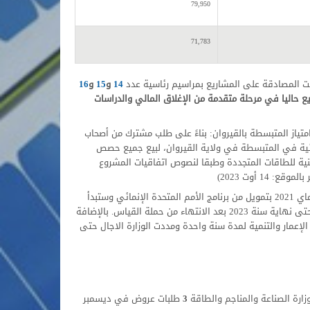
79,950
71,783
14
و
15
و
16
AMEA" من 65٪ إلى 100٪ في مشروع 100 ميغاوات في امتياز المتبسطة بالقيروان: بناءً على طلب مشترك من أصحاب
 الطاقة الشمسية الكهروضوئية في المتبسطة في ولاية القيروان، لبيع جميع حصص
جنة الفنية للطاقات المتجددة وطبقا لنصوص اتفاقيات المشروع
فيما يتعلق بطاقة الرياح 300 ميجاواط ، تم الحصول على معدات قياس إمكانات الرياح في ماي 2021 بتمويل من برنامج الأمم المتحدة الإنمائي وستبدأ
حملة قياس سرعة الرياح مع نهاية سنة 2022 . وسيستمر طلب العروض المضيق بعد ذلك حتى نهاية سنة 2023 بعد الانتهاء من حملة القياس. بالإضافة
2021 بدعم من البنك الأوروبي لإعادة الإعمار والتنمية لمدة سنة واحدة ومددت الوزارة الاجال حتى
ارة الصناعة والمناجم والطاقة
3
طلبات عروض في ديسمبر