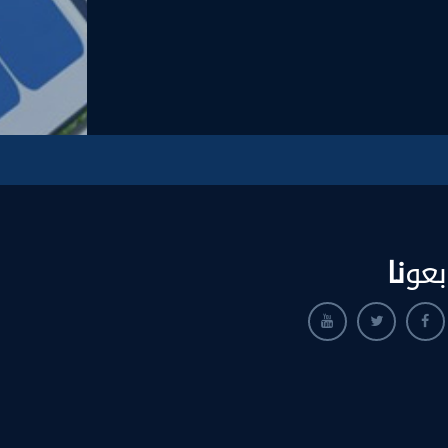
بعو
نا