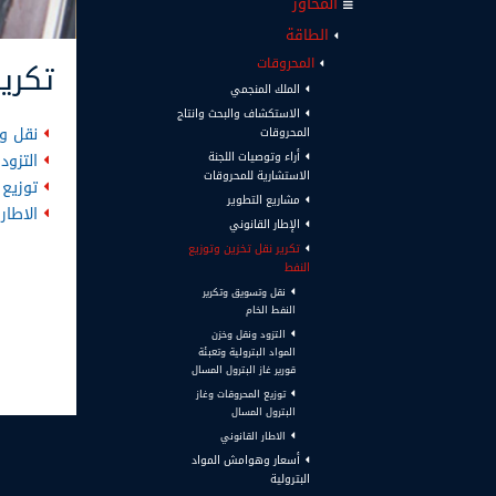
المحاور
الطاقة
المحروقات
تكري
الملك المنجمي
الاستكشاف والبحث وانتاج
نقل وت
المحروقات
أراء وتوصيات اللجنة
التزود
الاستشارية للمحروقات
توزيع 
مشاريع التطوير
الاطار
الإطار القانوني
تكرير نقل تخزين وتوزيع
النفط
نقل وتسويق وتكرير
النفط الخام
التزود ونقل وخزن
المواد البترولية وتعبئة
قورير غاز البترول المسال
توزيع المحروقات وغاز
البترول المسال
الاطار القانوني
أسعار وهوامش المواد
البترولية