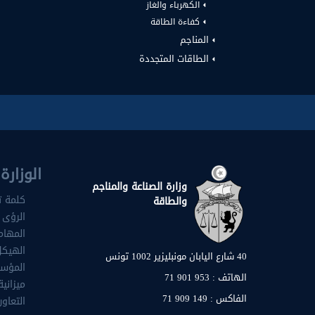
الكهرباء والغاز
كفاءة الطاقة
المناجم
الطاقات المتجددة
الوزارة
وزارة الصناعة والمناجم
كلمة ت
والطاقة
الرؤى 
المهام
الهيكل
40 شارع اليابان مونبليزير 1002 تونس
المؤس
الهاتف : 953 901 71
ميزانية
اﻟﻔﺎﻛﺲ : 149 909 71
التعاو