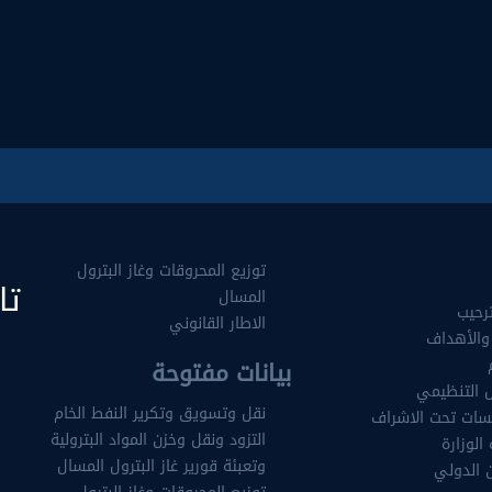
توزيع المحروقات وغاز البترول
تا
المسال
رحيب
الاطار القانوني
والأهداف
بيانات مفتوحة
 التنظيمي
نقل وتسويق وتكرير النفط الخام
سات تحت الاشراف
التزود ونقل وخزن المواد البترولية
 الوزارة
وتعبئة قورير غاز البترول المسال
ن الدولي