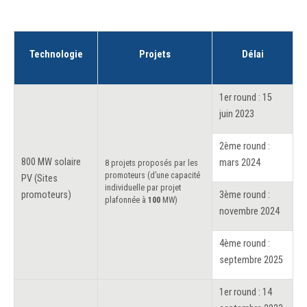
Technologie
Projets
Délai
1er round : 15
juin 2023
2ème round :
800 MW solaire
mars 2024
8 projets proposés par les
promoteurs (d’une capacité
PV (Sites
individuelle par projet
promoteurs)
3ème round :
plafonnée à
100
MW)
novembre 2024
4ème round :
septembre 2025
1er round : 14