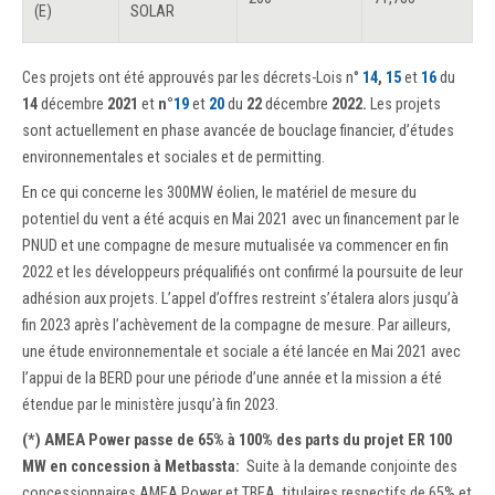
(E)
SOLAR
Ces projets ont été approuvés par les décrets-Lois n°
14
,
15
et
16
du
14
décembre
2021
et
n°
19
et
20
du
22
décembre
2022.
Les projets
sont actuellement en phase avancée de bouclage financier, d’études
environnementales et sociales et de permitting.
En ce qui concerne les 300MW éolien, le matériel de mesure du
potentiel du vent a été acquis en Mai 2021 avec un financement par le
PNUD et une compagne de mesure mutualisée va commencer en fin
2022 et les développeurs préqualifiés ont confirmé la poursuite de leur
adhésion aux projets. L’appel d’offres restreint s’étalera alors jusqu’à
fin 2023 après l’achèvement de la compagne de mesure. Par ailleurs,
une étude environnementale et sociale a été lancée en Mai 2021 avec
l’appui de la BERD pour une période d’une année et la mission a été
étendue par le ministère jusqu’à fin 2023.
(*) AMEA Power passe de 65% à 100% des parts du projet ER 100
MW en concession à Metbassta:
Suite à la demande conjointe des
concessionnaires AMEA Power et TBEA, titulaires respectifs de 65% et