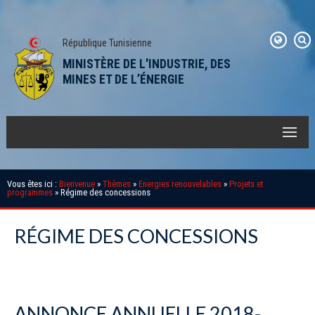
République Tunisienne
MINISTÈRE DE L'INDUSTRIE, DES
MINES ET DE L’ÉNERGIE
Vous êtes ici :
Bienvenue
»
Thèmes
»
Energies renouvelables
»
Projets et
programmes
» Régime des concessions
RÉGIME DES CONCESSIONS
ANNONCE ANNUELLE 2018-