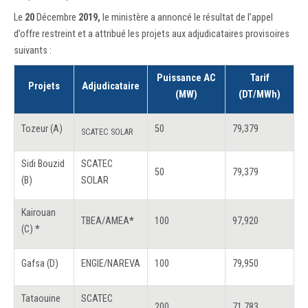
Le
20
Décembre
2019,
le ministère a annoncé le résultat de l’appel
d’offre restreint et a attribué les projets aux adjudicataires provisoires
suivants :
Puissance AC
Tarif
Projets
Adjudicataire
(MW)
(DT/MWh)
Tozeur (A)
50
79,379
SCATEC SOLAR
Sidi Bouzid
SCATEC
50
79,379
(B)
SOLAR
Kairouan
TBEA/AMEA
*
100
97,920
(C)
*
Gafsa (D)
ENGIE/NAREVA
100
79,950
Tataouine
SCATEC
200
71,783